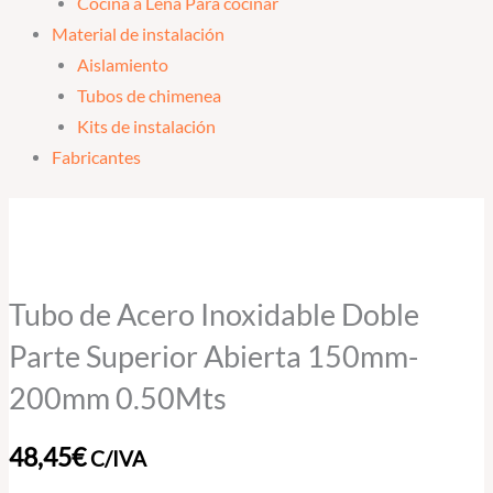
Cocina a Leña Para cocinar
Material de instalación
Aislamiento
Tubos de chimenea
Kits de instalación
Fabricantes
Tubo
de
Acero
Inoxidable
Tubo de Acero Inoxidable Doble
Doble
Parte Superior Abierta 150mm-
Parte
200mm 0.50Mts
Superior
Abierta
48,45
€
C/IVA
150mm-
200mm