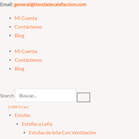
Ir
Email:
general@tiendadecalefaccion.com
al
Mi Cuenta
contenido
Contáctenos
Blog
Mi Cuenta
Contáctenos
Blog
Search
0,00
€
0
Cart
Estufas
Estufas a Leña
Estufas de leña Con Ventilación