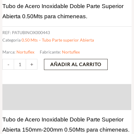
Tubo de Acero Inoxidable Doble Parte Superior
0.50Mts
cantidad
Abierta 0.50Mts para chimeneas.
REF:
PATUBINOX000443
Categoria
0.50 Mts – Tubo Parte superior Abierta
Marca:
Nortuflex
Fabricante:
Nortuflex
-
+
AÑADIR AL CARRITO
Descripción
Valoraciones (0)
Tubo de Acero Inoxidable Doble Parte Superior
Abierta 150mm-200mm 0.50Mts para chimeneas.