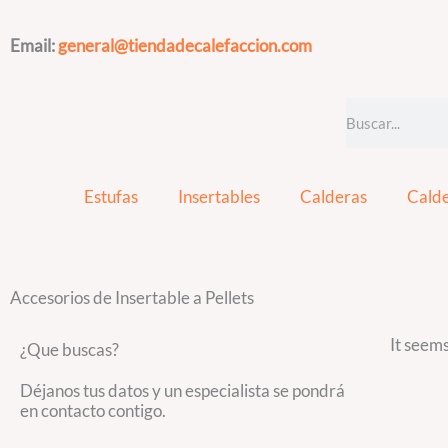
Ir
al
Email:
general@tiendadecalefaccion.com
contenido
Search
Estufas
Insertables
Calderas
Calde
Accesorios de Insertable a Pellets
It seems
¿Que buscas?
Déjanos tus datos y un especialista se pondrá
en contacto contigo.