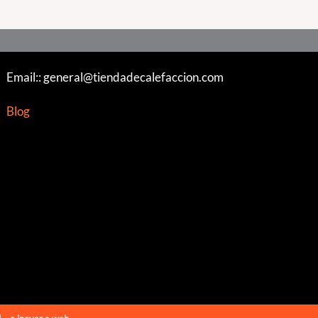
Email::
general@tiendadecalefaccion.com
Blog