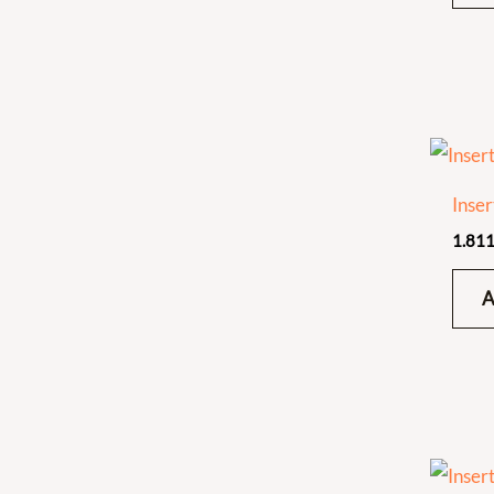
Inse
1.811