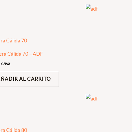
era Cálida 70 – ADF
€
C/IVA
AÑADIR AL CARRITO