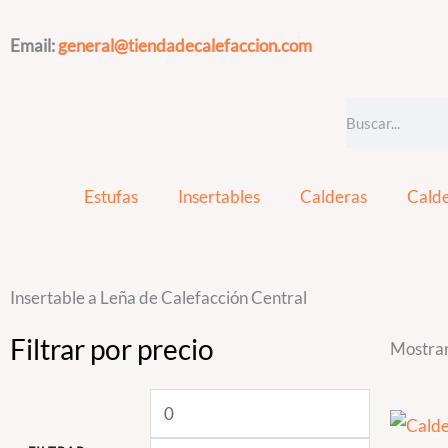
Ir
al
Email:
general@tiendadecalefaccion.com
contenido
Search
Estufas
Insertables
Calderas
Calde
Insertable a Leña de Calefacción Central
Filtrar por precio
Precio
Precio
Mostran
mínimo
máximo