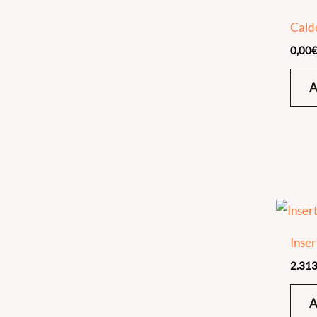
Cald
0,00
Inse
2.313