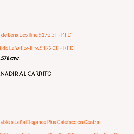
t de Leña Eco Iline 5172 3F – KFD
,57
€
C/IVA
AÑADIR AL CARRITO