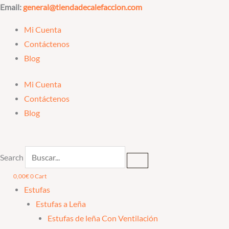
Ir
Email:
general@tiendadecalefaccion.com
al
Mi Cuenta
contenido
Contáctenos
Blog
Mi Cuenta
Contáctenos
Blog
Search
0,00
€
0
Cart
Estufas
Estufas a Leña
Estufas de leña Con Ventilación