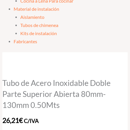
Cocina a Leña Para cocinar
Material de instalación
Aislamiento
Tubos de chimenea
Kits de instalación
Fabricantes
Tubo
de
Acero
Inoxidable
Tubo de Acero Inoxidable Doble
Doble
Parte Superior Abierta 80mm-
Parte
130mm 0.50Mts
Superior
Abierta
26,21
€
C/IVA
80mm-
130mm