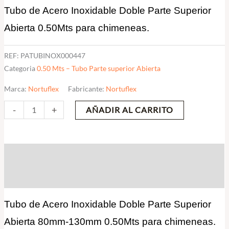
Tubo de Acero Inoxidable Doble Parte Superior
0.50Mts
cantidad
Abierta 0.50Mts para chimeneas.
REF:
PATUBINOX000447
Categoria
0.50 Mts – Tubo Parte superior Abierta
Marca:
Nortuflex
Fabricante:
Nortuflex
-
+
AÑADIR AL CARRITO
Descripción
Valoraciones (0)
Tubo de Acero Inoxidable Doble Parte Superior
Abierta 80mm-130mm 0.50Mts para chimeneas.