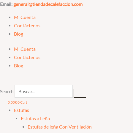
Ir
Email:
general@tiendadecalefaccion.com
al
Mi Cuenta
contenido
Contáctenos
Blog
Mi Cuenta
Contáctenos
Blog
Search
0,00
€
0
Cart
Estufas
Estufas a Leña
Estufas de leña Con Ventilación