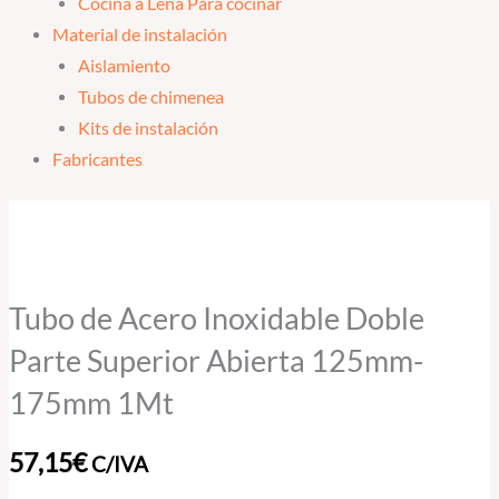
Cocina a Leña Para cocinar
Material de instalación
Aislamiento
Tubos de chimenea
Kits de instalación
Fabricantes
Tubo
de
Acero
Inoxidable
Tubo de Acero Inoxidable Doble
Doble
Parte Superior Abierta 125mm-
Parte
175mm 1Mt
Superior
Abierta
57,15
€
C/IVA
125mm-
175mm