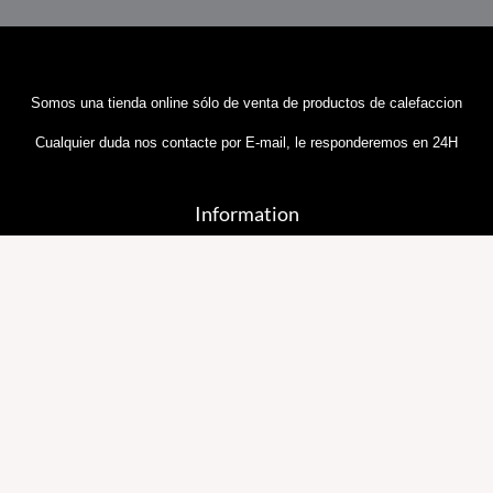
Somos una tienda online sólo de venta de productos de calefaccion
Cualquier duda nos contacte por E-mail, le responderemos en 24H
Information
Sobre Nosotros
Política y Privacidad
Términos y Condiciones
Política de Cookies
Contáctenos
Preguntas Frecuentes
Información Importante sobre Nuestras Entregas
Email::
general@tiendadecalefaccion.com