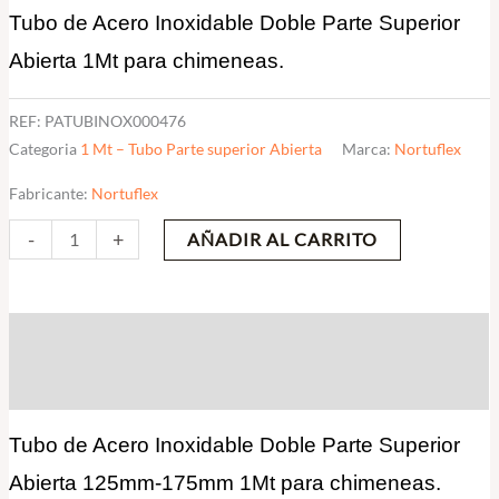
Tubo de Acero Inoxidable Doble Parte Superior
1Mt
cantidad
Abierta 1Mt para chimeneas.
REF:
PATUBINOX000476
Categoria
1 Mt – Tubo Parte superior Abierta
Marca:
Nortuflex
Fabricante:
Nortuflex
-
+
AÑADIR AL CARRITO
Descripción
Valoraciones (0)
Tubo de Acero Inoxidable Doble Parte Superior
Abierta 125mm-175mm 1Mt para chimeneas.