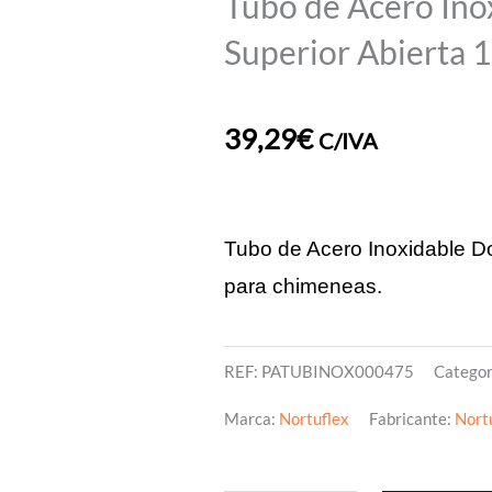
Tubo de Acero Ino
Superior Abiert
39,29
€
C/IVA
Tubo de Acero Inoxidable Do
para chimeneas.
REF:
PATUBINOX000475
Categor
Marca:
Nortuflex
Fabricante:
Nort