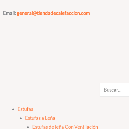
Ir
al
Email:
general@tiendadecalefaccion.com
contenido
Search
Estufas
Estufas a Leña
Estufas de leña Con Ventilación