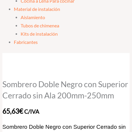
Cocina a Leña Para cocinar
Material de instalación
Aislamiento
Tubos de chimenea
Kits de instalación
Fabricantes
Sombrero
Doble
Negro
con
Sombrero Doble Negro con Superior
Superior
Cerrado sin Ala 200mm-250mm
Cerrado
sin
65,63
€
C/IVA
Ala
200mm-
Sombrero Doble Negro con Superior Cerrado sin
250mm