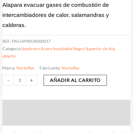
Alapara evacuar gases de combustión de
cantidad
intercambiadores de calor, salamandras y
calderas.
REF:
PACHPINOX000017
Categoria
Sombrero Acero Inoxidable Negro Superior sin Ala
abierto
Marca:
Nortuflex
Fabricante:
Nortuflex
-
+
AÑADIR AL CARRITO
Descripción
Valoraciones (0)