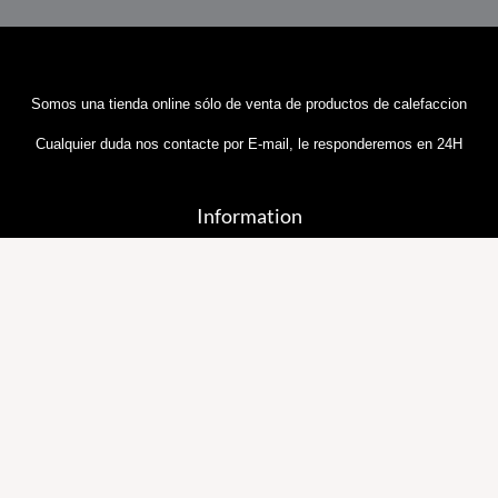
Somos una tienda online sólo de venta de productos de calefaccion
Cualquier duda nos contacte por E-mail, le responderemos en 24H
Information
Sobre Nosotros
Política y Privacidad
Términos y Condiciones
Política de Cookies
Contáctenos
Preguntas Frecuentes
Información Importante sobre Nuestras Entregas
Email::
general@tiendadecalefaccion.com