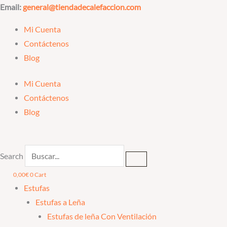
Ir
Email:
general@tiendadecalefaccion.com
al
Mi Cuenta
contenido
Contáctenos
Blog
Mi Cuenta
Contáctenos
Blog
Search
0,00
€
0
Cart
Estufas
Estufas a Leña
Estufas de leña Con Ventilación