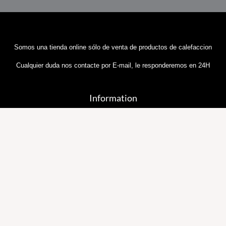
Somos una tienda online sólo de venta de productos de calefaccion
Cualquier duda nos contacte por E-mail, le responderemos en 24H
Information
Sobre Nosotros
Política y Privacidad
Términos y Condiciones
Política de Cookies
Contáctenos
Preguntas Frecuentes
Información Importante sobre Nuestras Entregas
Email::
general@tiendadecalefaccion.com