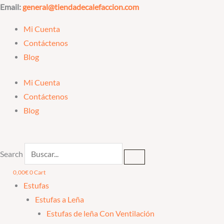
Ir
Email:
general@tiendadecalefaccion.com
al
Mi Cuenta
contenido
Contáctenos
Blog
Mi Cuenta
Contáctenos
Blog
Search
0,00
€
0
Cart
Estufas
Estufas a Leña
Estufas de leña Con Ventilación