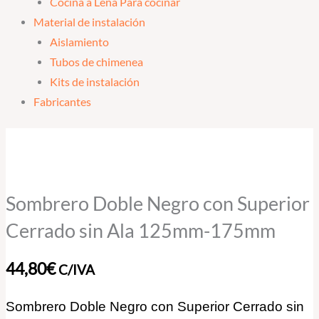
Cocina a Leña Para cocinar
Material de instalación
Aislamiento
Tubos de chimenea
Kits de instalación
Fabricantes
Sombrero
Doble
Negro
con
Sombrero Doble Negro con Superior
Superior
Cerrado sin Ala 125mm-175mm
Cerrado
sin
44,80
€
C/IVA
Ala
125mm-
Sombrero Doble Negro con Superior Cerrado sin
175mm