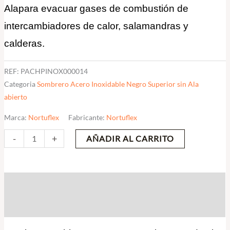
Alapara evacuar gases de combustión de
cantidad
intercambiadores de calor, salamandras y
calderas.
REF:
PACHPINOX000014
Categoria
Sombrero Acero Inoxidable Negro Superior sin Ala
abierto
Marca:
Nortuflex
Fabricante:
Nortuflex
-
+
AÑADIR AL CARRITO
Descripción
Valoraciones (0)