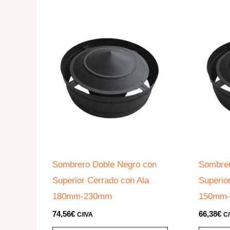
Sombrero Doble Negro con
Sombrer
Superior Cerrado con Ala
Superio
180mm-230mm
150mm
74,56
€
66,38
€
C/IVA
C/