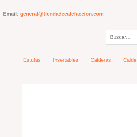
Ir
al
Email:
general@tiendadecalefaccion.com
contenido
Search
Estufas
Insertables
Calderas
Calde