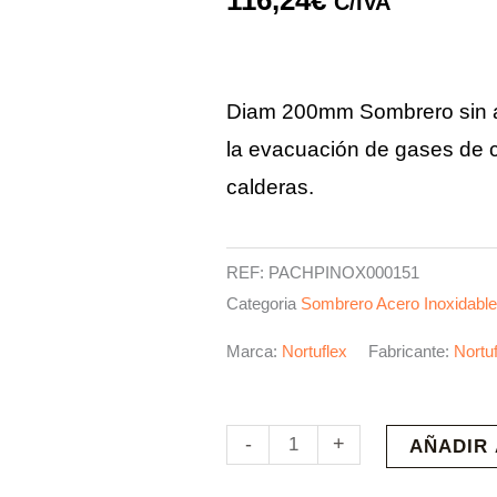
116,24
€
C/IVA
Diam 200mm Sombrero sin al
la evacuación de gases de c
calderas.
REF:
PACHPINOX000151
Categoria
Sombrero Acero Inoxidable 
Marca:
Nortuflex
Fabricante:
Nortu
Sombrero
-
+
AÑADIR 
Doble