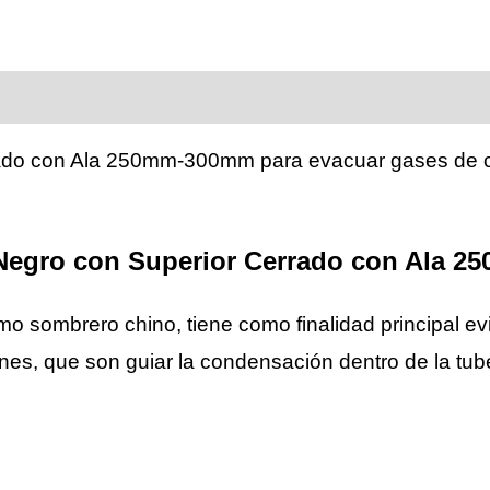
Negro
con
Superior
Cerrado
con
ado con Ala 250mm-300mm para evacuar gases de c
Ala
250mm-
300mm
 Negro con Superior Cerrado con Ala 
cantidad
 sombrero chino, tiene como finalidad principal evit
ones, que son guiar la condensación dentro de la tub