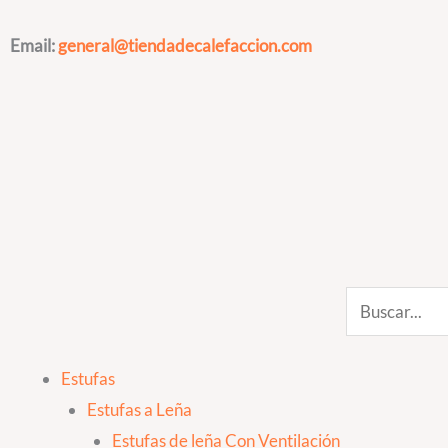
Ir
al
Email:
general@tiendadecalefaccion.com
contenido
Search
Estufas
Estufas a Leña
Estufas de leña Con Ventilación