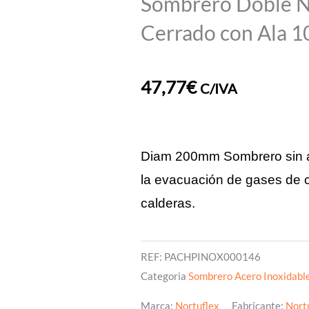
Sombrero Doble N
Cerrado con Ala
47,77
€
C/IVA
Diam 200mm Sombrero sin al
la evacuación de gases de c
calderas.
REF:
PACHPINOX000146
Categoria
Sombrero Acero Inoxidable
Marca:
Nortuflex
Fabricante:
Nort