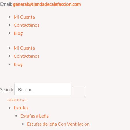
Ir
Email:
general@tiendadecalefaccion.com
al
Mi Cuenta
contenido
Contáctenos
Blog
Mi Cuenta
Contáctenos
Blog
Search
0,00
€
0
Cart
Estufas
Estufas a Leña
Estufas de leña Con Ventilación