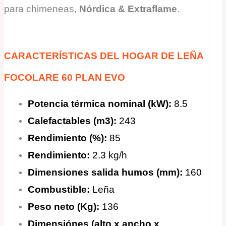
para chimeneas
,
Nórdica & Extraflame
.
CARACTERÍSTICAS DEL HOGAR DE LEÑA
FOCOLARE 60 PLAN EVO
Potencia térmica nominal
(kW):
8.5
Calefactables
(m3)
:
243
Rendimiento
(%):
85
Rendimiento
:
2.3 kg/h
Dimensiones salida humos
(mm):
160
Combustible:
Leña
Peso neto (Kg):
136
Dimensiónes
(
alto x ancho x