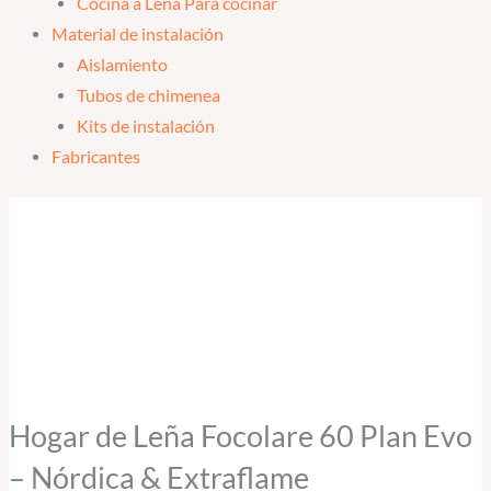
Cocina a Leña Para cocinar
Material de instalación
Aislamiento
Tubos de chimenea
Kits de instalación
Fabricantes
Hogar
de
Leña
Focolare
60
Plan
Evo
-
Hogar de Leña Focolare 60 Plan Evo
Nórdica
– Nórdica & Extraflame
&