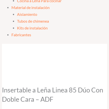
Cocina a Leña Para cocinar
Material de instalación
Aislamiento
Tubos de chimenea
Kits de instalación
Fabricantes
Insertable
a
Leña
Linea
85
Dúo
Con
Insertable a Leña Linea 85 Dúo Con
Doble
Doble Cara – ADF
Cara
-