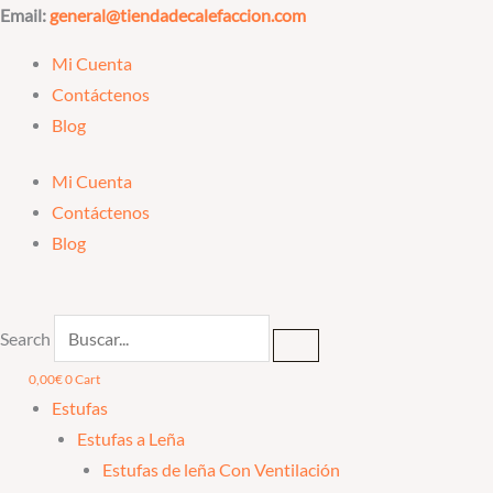
Ir
Email:
general@tiendadecalefaccion.com
al
Mi Cuenta
contenido
Contáctenos
Blog
Mi Cuenta
Contáctenos
Blog
Search
0,00
€
0
Cart
Estufas
Estufas a Leña
Estufas de leña Con Ventilación