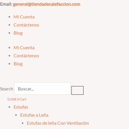
Ir
Email:
general@tiendadecalefaccion.com
al
Mi Cuenta
contenido
Contáctenos
Blog
Mi Cuenta
Contáctenos
Blog
Search
0,00
€
0
Cart
Estufas
Estufas a Leña
Estufas de leña Con Ventilación