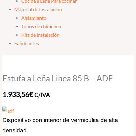
Cocina a Leña Para cocinar
Material de instalación
Aislamiento
Tubos de chimenea
Kits de instalación
Fabricantes
Estufa
a
Leña
Estufa a Leña Linea 85 B – ADF
Linea
85
1.933,56
€
C/IVA
B
-
ADF
Dispositivo con interior de vermiculita de alta
cantidad
densidad.