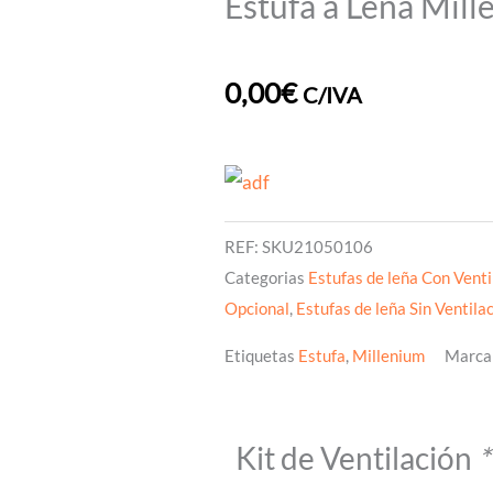
Estufa a Leña Mill
0,00
€
C/IVA
REF:
SKU21050106
Categorias
Estufas de leña Con Venti
Opcional
,
Estufas de leña Sin Ventila
Etiquetas
Estufa
,
Millenium
Marca
Estufa
Kit de Ventilación
*
a