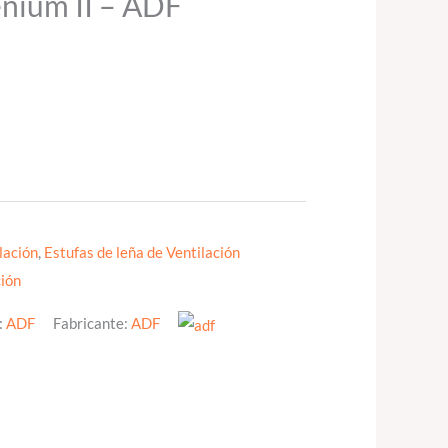
enium II – ADF
lación
,
Estufas de leña de Ventilación
ción
:
ADF
Fabricante:
ADF