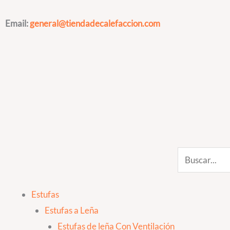
Ir
al
Email:
general@tiendadecalefaccion.com
contenido
Search
Estufas
Estufas a Leña
Estufas de leña Con Ventilación