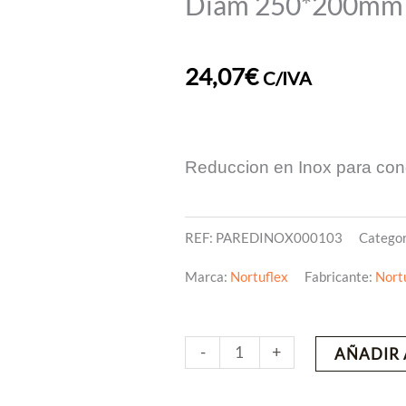
Diam 250*200mm R
24,07
€
C/IVA
Reduccion en Inox para co
REF:
PAREDINOX000103
Categor
Marca:
Nortuflex
Fabricante:
Nort
Diam
-
+
AÑADIR 
250*200mm
Reduccion