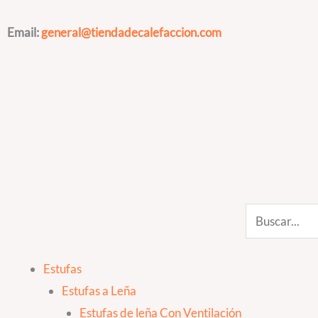
Ir
al
Email:
general@tiendadecalefaccion.com
contenido
Search
Estufas
Estufas a Leña
Estufas de leña Con Ventilación