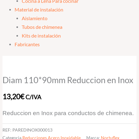
Cocina a Leña Para cocinar
Material de instalación
Aislamiento
Tubos de chimenea
Kits de instalación
Fabricantes
Diam
110*90mm
Reduccion
Diam 110*90mm Reduccion en Inox
en
Inox
13,20
€
C/IVA
cantidad
Reduccion en Inox para conductos de chimenea.
REF:
PAREDINOX000013
Categoria
Reducciones Acero Inoxidable
Marca:
Nortuflex