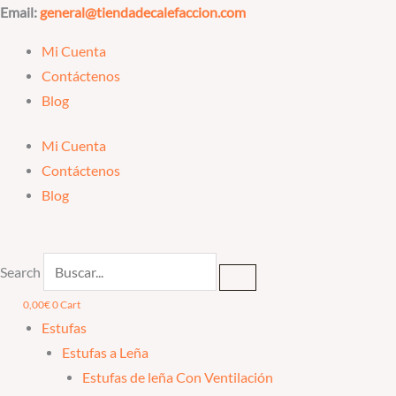
Ir
Email:
general@tiendadecalefaccion.com
al
Mi Cuenta
contenido
Contáctenos
Blog
Mi Cuenta
Contáctenos
Blog
Search
0,00
€
0
Cart
Estufas
Estufas a Leña
Estufas de leña Con Ventilación