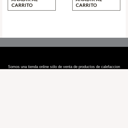
CARRITO
CARRITO
Somos una tienda online sólo de venta de productos de calefaccion
Cualquier duda nos contacte por E-mail, le responderemos en 24H
Information
Sobre Nosotros
Política y Privacidad
Términos y Condiciones
Política de Cookies