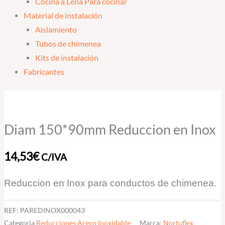
Cocina a Leña Para cocinar
Material de instalación
Aislamiento
Tubos de chimenea
Kits de instalación
Fabricantes
Diam
150*90mm
Reduccion
Diam 150*90mm Reduccion en Inox
en
Inox
14,53
€
C/IVA
cantidad
Reduccion en Inox para conductos de chimenea.
REF:
PAREDINOX000043
Categoria
Reducciones Acero Inoxidable
Marca:
Nortuflex