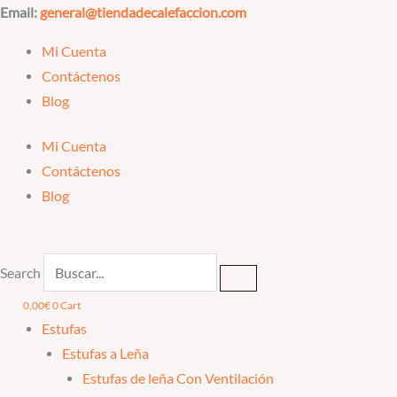
Ir
Email:
general@tiendadecalefaccion.com
al
Mi Cuenta
contenido
Contáctenos
Blog
Mi Cuenta
Contáctenos
Blog
Search
0,00
€
0
Cart
Estufas
Estufas a Leña
Estufas de leña Con Ventilación