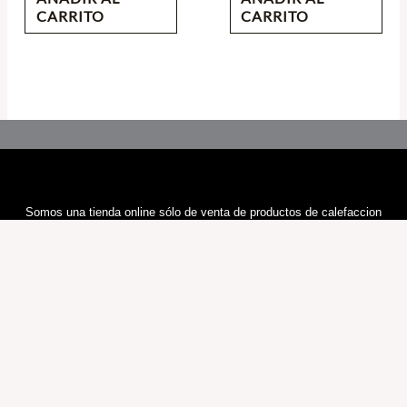
CARRITO
CARRITO
Somos una tienda online sólo de venta de productos de calefaccion
Cualquier duda nos contacte por E-mail, le responderemos en 24H
Information
Sobre Nosotros
Política y Privacidad
Términos y Condiciones
Política de Cookies