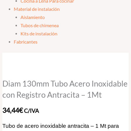
Cocina a Leña Para cocinar
Material de instalación
Aislamiento
Tubos de chimenea
Kits de instalación
Fabricantes
Diam
130mm
Tubo
Acero
Diam 130mm Tubo Acero Inoxidable
Inoxidable
con Registro Antracita – 1Mt
con
Registro
34,44
€
C/IVA
Antracita
-
Tubo de acero inoxidable antracita – 1 Mt para
1Mt