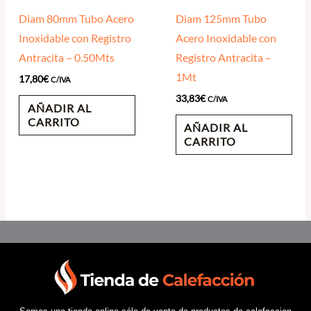
Diam 80mm Tubo Acero
Diam 125mm Tubo
Inoxidable con Registro
Acero Inoxidable con
Antracita – 0.50Mts
Registro Antracita –
1Mt
17,80
€
C/IVA
33,83
€
C/IVA
AÑADIR AL
CARRITO
AÑADIR AL
CARRITO