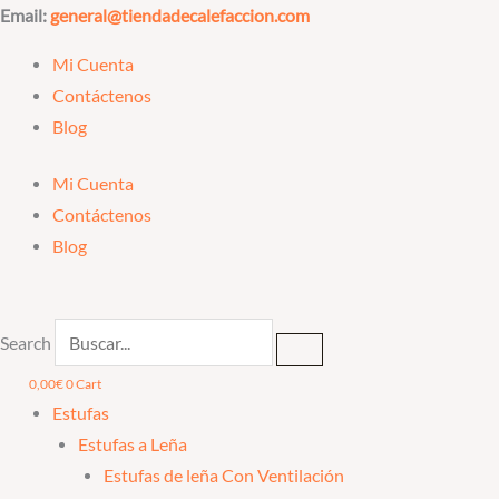
Ir
Email:
general@tiendadecalefaccion.com
al
Mi Cuenta
contenido
Contáctenos
Blog
Mi Cuenta
Contáctenos
Blog
Search
0,00
€
0
Cart
Estufas
Estufas a Leña
Estufas de leña Con Ventilación