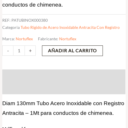
conductos de chimenea.
cantidad
REF:
PATUBINOX000380
Categoria
Tubo Rígido de Acero Inoxidable Antracita Con Registro
Marca:
Nortuflex
Fabricante:
Nortuflex
-
+
AÑADIR AL CARRITO
Descripción
Valoraciones (0)
Diam 130mm Tubo Acero Inoxidable con Registro
Antracita – 1Mt para conductos de chimenea.