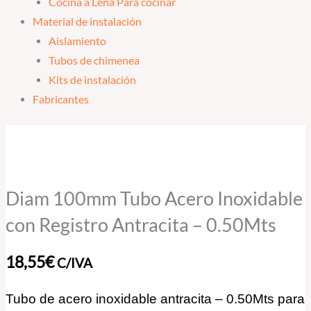
Cocina a Leña Para cocinar
Material de instalación
Aislamiento
Tubos de chimenea
Kits de instalación
Fabricantes
Diam
100mm
Tubo
Acero
Diam 100mm Tubo Acero Inoxidable
Inoxidable
con Registro Antracita – 0.50Mts
con
Registro
18,55
€
C/IVA
Antracita
-
Tubo de acero inoxidable antracita – 0.50Mts para
0.50Mts