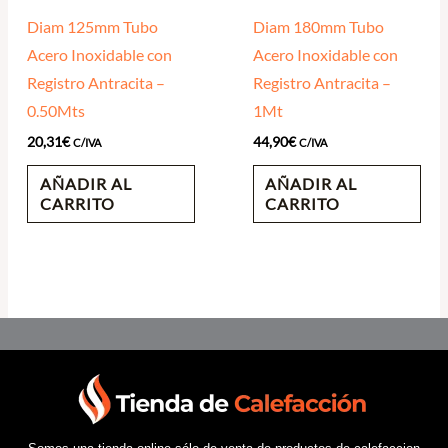
Diam 125mm Tubo
Diam 180mm Tubo
Acero Inoxidable con
Acero Inoxidable con
Registro Antracita –
Registro Antracita –
0.50Mts
1Mt
20,31
€
44,90
€
C/IVA
C/IVA
AÑADIR AL
AÑADIR AL
CARRITO
CARRITO