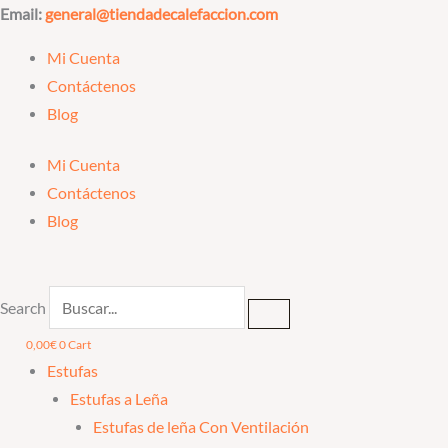
Ir
Email:
general@tiendadecalefaccion.com
al
Mi Cuenta
contenido
Contáctenos
Blog
Mi Cuenta
Contáctenos
Blog
Search
0,00
€
0
Cart
Estufas
Estufas a Leña
Estufas de leña Con Ventilación