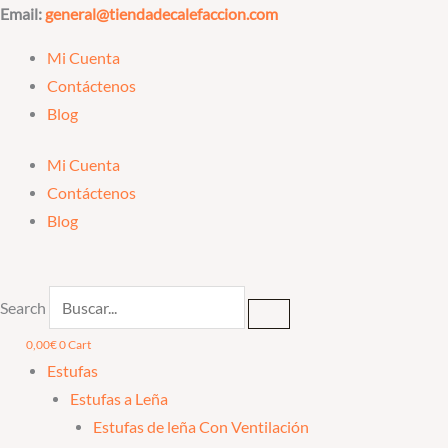
Ir
Email:
general@tiendadecalefaccion.com
al
Mi Cuenta
contenido
Contáctenos
Blog
Mi Cuenta
Contáctenos
Blog
Search
0,00
€
0
Cart
Estufas
Estufas a Leña
Estufas de leña Con Ventilación