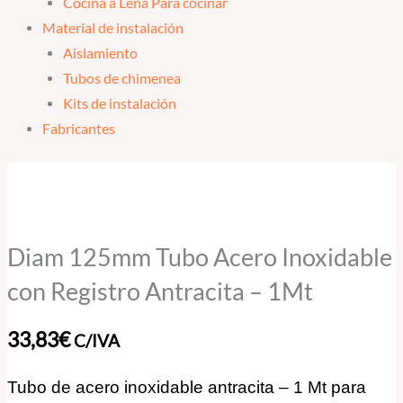
Cocina a Leña Para cocinar
Material de instalación
Aislamiento
Tubos de chimenea
Kits de instalación
Fabricantes
Diam
125mm
Tubo
Acero
Diam 125mm Tubo Acero Inoxidable
Inoxidable
con Registro Antracita – 1Mt
con
Registro
33,83
€
C/IVA
Antracita
-
Tubo de acero inoxidable antracita – 1 Mt para
1Mt