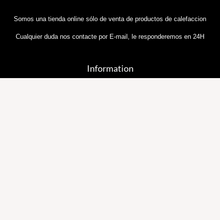
Somos una tienda online sólo de venta de productos de calefaccion
Cualquier duda nos contacte por E-mail, le responderemos en 24H
Information
Sobre Nosotros
Política y Privacidad
Términos y Condiciones
Política de Cookies
Contáctenos
Preguntas Frecuentes
Información Importante sobre Nuestras Entregas
Email::
general@tiendadecalefaccion.com
Blog