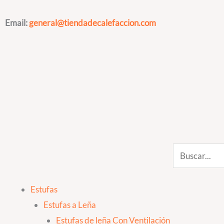
Ir
al
Email:
general@tiendadecalefaccion.com
contenido
Search
Estufas
Estufas a Leña
Estufas de leña Con Ventilación