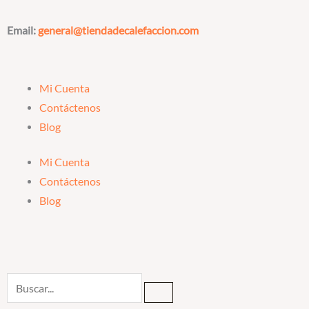
Ir
al
Email:
general@tiendadecalefaccion.com
contenido
Mi Cuenta
Contáctenos
Blog
Mi Cuenta
Contáctenos
Blog
Search