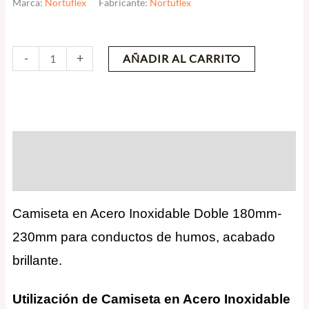
Marca:
Nortuflex
Fabricante:
Nortuflex
Camiseta
-
+
AÑADIR AL CARRITO
en
Acero
Inoxidable
Doble
Descripción
180mm-
230mm
Valoraciones (0)
cantidad
Camiseta en Acero Inoxidable Doble 180mm-
230mm para conductos de humos, acabado
brillante.
Utilización de Camiseta en Acero Inoxidable