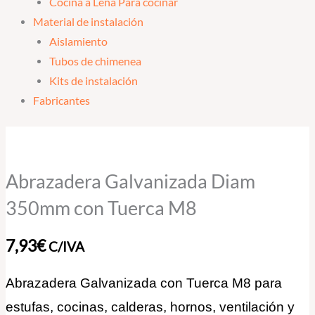
Cocina a Leña Para cocinar
Material de instalación
Aislamiento
Tubos de chimenea
Kits de instalación
Fabricantes
Abrazadera
Galvanizada
Diam
Abrazadera Galvanizada Diam
350mm
350mm con Tuerca M8
con
Tuerca
7,93
€
C/IVA
M8
cantidad
Abrazadera Galvanizada con Tuerca M8 para
estufas, cocinas, calderas, hornos, ventilación y