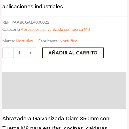
aplicaciones industriales.
REF:
PAABCGALV000022
Categoria
Abrazadera galvanizada con tuerca M8
Marca:
Nortuflex
Fabricante:
Nortuflex
-
+
AÑADIR AL CARRITO
Descripción
Información adicional
Valoraciones (0)
Abrazadera Galvanizada Diam 350mm con
Tuerca M8 para estufas, cocinas, calderas,