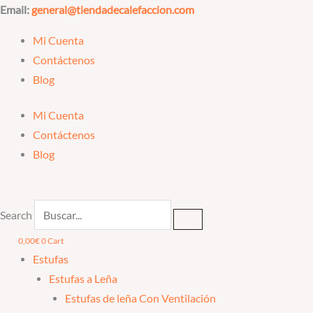
Ir
Email:
general@tiendadecalefaccion.com
al
Mi Cuenta
contenido
Contáctenos
Blog
Mi Cuenta
Contáctenos
Blog
Search
0,00
€
0
Cart
Estufas
Estufas a Leña
Estufas de leña Con Ventilación