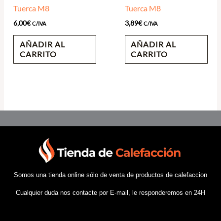
Tuerca M8
Tuerca M8
6,00
€
3,89
€
C/IVA
C/IVA
AÑADIR AL
AÑADIR AL
CARRITO
CARRITO
Somos una tienda online sólo de venta de productos de calefaccion
Cualquier duda nos contacte por E-mail, le responderemos en 24H