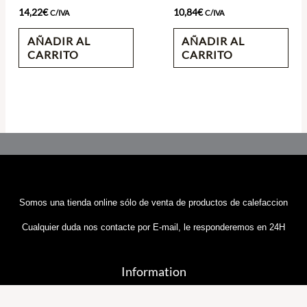
14,22
€
10,84
€
C/IVA
C/IVA
AÑADIR AL
AÑADIR AL
CARRITO
CARRITO
Somos una tienda online sólo de venta de productos de calefaccion
Cualquier duda nos contacte por E-mail, le responderemos en 24H
Information
Sobre Nosotros