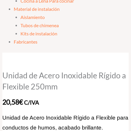
Cocina a Leña Para cocinar
Material de instalación
Aislamiento
Tubos de chimenea
Kits de instalación
Fabricantes
Unidad
de
Acero
Unidad de Acero Inoxidable Rígido a
Inoxidable
Flexible 250mm
Rígido
a
20,58
€
C/IVA
Flexible
250mm
Unidad de Acero Inoxidable Rígido a Flexible para
cantidad
conductos de humos, acabado brillante.