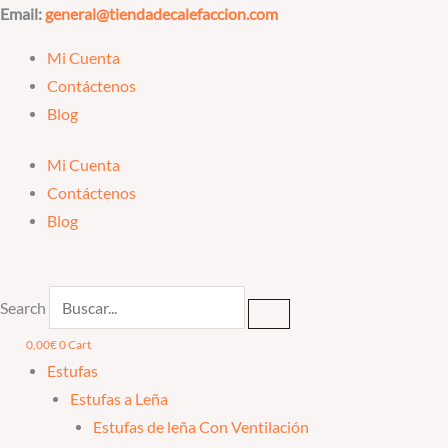
Ir
Email:
general@tiendadecalefaccion.com
al
Mi Cuenta
contenido
Contáctenos
Blog
Mi Cuenta
Contáctenos
Blog
Search
0,00
€
0
Cart
Estufas
Estufas a Leña
Estufas de leña Con Ventilación