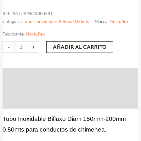
REF:
PATUBINOX000581
Categoria
Tubos inoxidables Bifluxo 0.50mts
Marca:
Nortuflex
Fabricante:
Nortuflex
-
+
AÑADIR AL CARRITO
Descripción
Información adicional
Valoraciones (0)
Tubo Inoxidable Bifluxo Diam 150mm-200mm
0.50mts para conductos de chimenea.