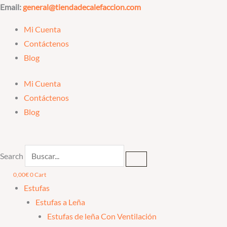
Ir
Email:
general@tiendadecalefaccion.com
al
Mi Cuenta
contenido
Contáctenos
Blog
Mi Cuenta
Contáctenos
Blog
Search
0,00
€
0
Cart
Estufas
Estufas a Leña
Estufas de leña Con Ventilación