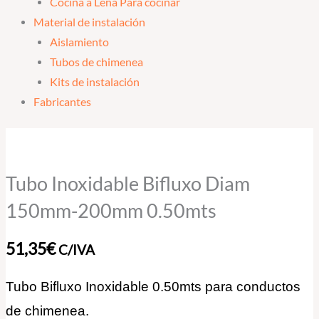
Cocina a Leña Para cocinar
Material de instalación
Aislamiento
Tubos de chimenea
Kits de instalación
Fabricantes
Tubo
Inoxidable
Bifluxo
Tubo Inoxidable Bifluxo Diam
Diam
150mm-200mm 0.50mts
150mm-
200mm
51,35
€
C/IVA
0.50mts
cantidad
Tubo Bifluxo Inoxidable 0.50mts para conductos
de chimenea.