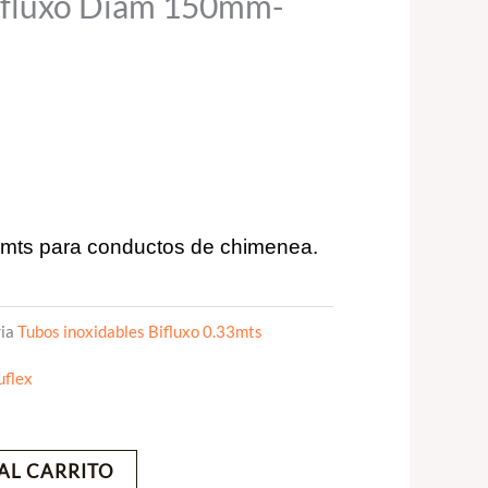
Bifluxo Diam 150mm-
33mts para conductos de chimenea.
ia
Tubos inoxidables Bifluxo 0.33mts
uflex
AL CARRITO