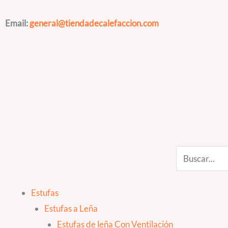
Ir
al
Email:
general@tiendadecalefaccion.com
contenido
Search
Estufas
Estufas a Leña
Estufas de leña Con Ventilación