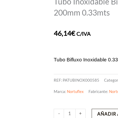
Tubo Inoxidable 
200mm 0.33mts
46,14
€
C/IVA
Tubo Bifluxo Inoxidable 0.
REF:
PATUBINOX000585
Categor
Marca:
Nortuflex
Fabricante:
Nort
Tubo
-
+
AÑADIR 