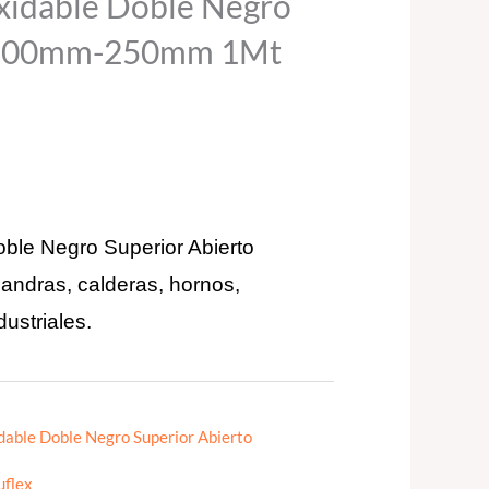
xidable Doble Negro
o 200mm-250mm 1Mt
ble Negro Superior Abierto
mandras, calderas, hornos,
dustriales.
idable Doble Negro Superior Abierto
uflex