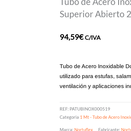
Tubo de Acero Ino
Superior Abiert
94,59
€
C/IVA
Tubo de Acero Inoxidable Do
utilizado para estufas, sala
ventilación y aplicaciones in
REF:
PATUBINOX000519
Categoria
1 Mt - Tubo de Acero Inox
Marca:
Nortuflex
Fabricante:
Nort