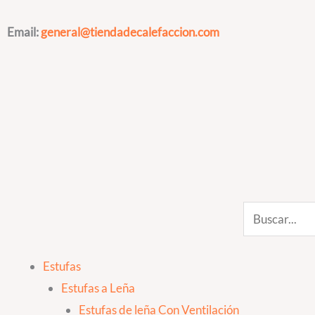
Ir
al
Email:
general@tiendadecalefaccion.com
contenido
Search
Estufas
Estufas a Leña
Estufas de leña Con Ventilación