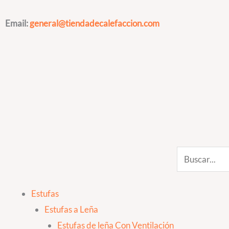
Ir
al
Email:
general@tiendadecalefaccion.com
contenido
Search
Estufas
Estufas a Leña
Estufas de leña Con Ventilación