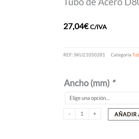
Tubo de Acero D8
27,04
€
C/IVA
REF:
SKU21050281
Categoria
Tub
Tubo
Ancho (mm)
*
de
Acero
D80
-
+
AÑADIR 
-
ADF
cantidad