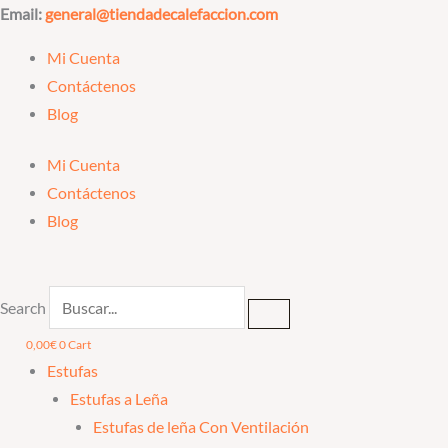
Ir
Email:
general@tiendadecalefaccion.com
al
Mi Cuenta
contenido
Contáctenos
Blog
Mi Cuenta
Contáctenos
Blog
Search
0,00
€
0
Cart
Estufas
Estufas a Leña
Estufas de leña Con Ventilación