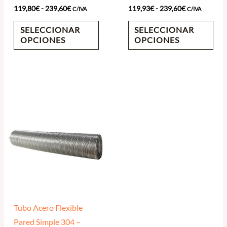
119,80
€
-
239,60
€
119,93
€
-
239,60
€
la
la
C/IVA
C/IVA
página
pág
SELECCIONAR
SELECCIONAR
de
de
OPCIONES
OPCIONES
producto
pro
Rango
Este
de
producto
precios:
desde
tiene
131,00€
múltiples
hasta
261,99€
variantes.
Las
opciones
se
Tubo Acero Flexible
pueden
Pared Simple 304 –
elegir