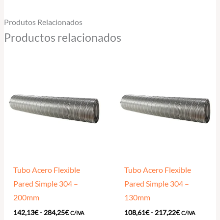
Produtos Relacionados
Productos relacionados
Rango
Rango
Este
Est
de
de
producto
pro
precios:
precios:
desde
desde
tiene
tie
142,13€
108,61€
múltiples
múl
hasta
hasta
284,25€
217,22€
variantes.
vari
Las
Las
opciones
opc
se
se
Tubo Acero Flexible
Tubo Acero Flexible
pueden
pue
Pared Simple 304 –
Pared Simple 304 –
elegir
eleg
200mm
130mm
en
en
142,13
€
-
284,25
€
108,61
€
-
217,22
€
la
la
C/IVA
C/IVA