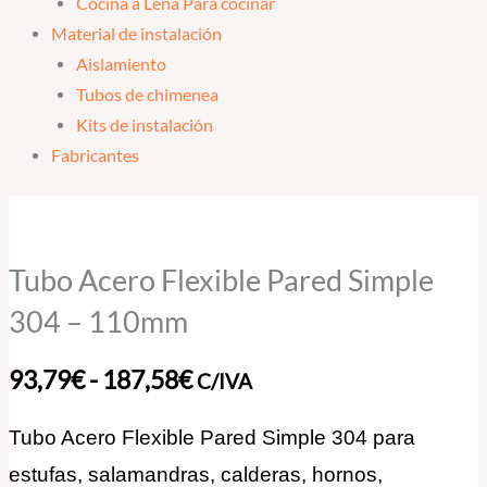
Cocina a Leña Para cocinar
Material de instalación
Aislamiento
Tubos de chimenea
Kits de instalación
Fabricantes
Tubo
Rango
Acero
de
Flexible
Tubo Acero Flexible Pared Simple
Pared
precios:
304 – 110mm
Simple
desde
304
93,79
€
-
187,58
€
C/IVA
-
93,79€
110mm
Tubo Acero Flexible Pared Simple 304 para
hasta
cantidad
estufas, salamandras, calderas, hornos,