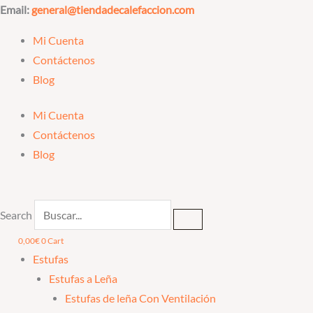
Ir
Email:
general@tiendadecalefaccion.com
al
Mi Cuenta
contenido
Contáctenos
Blog
Mi Cuenta
Contáctenos
Blog
Search
0,00
€
0
Cart
Estufas
Estufas a Leña
Estufas de leña Con Ventilación