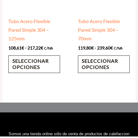
opciones
opc
se
se
Tubo Acero Flexible
Tubo Acero Flexible
pueden
pue
Pared Simple 304 –
Pared Simple 304 –
elegir
eleg
125mm
70mm
en
en
108,61
€
-
217,22
€
119,80
€
-
239,60
€
la
la
C/IVA
C/IVA
página
pág
SELECCIONAR
SELECCIONAR
de
de
OPCIONES
OPCIONES
producto
pro
Somos una tienda online sólo de venta de productos de calefaccion