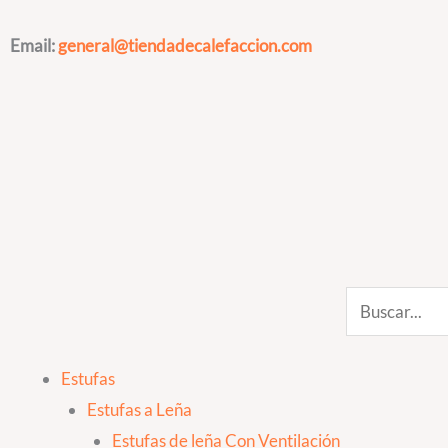
Ir
al
Email:
general@tiendadecalefaccion.com
contenido
Search
Estufas
Estufas a Leña
Estufas de leña Con Ventilación