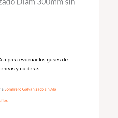
zado Diam 300mm sin
la para evacuar los gases de
meneas y calderas.
ia
Sombrero Galvanizado sin Ala
uflex