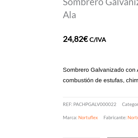
Sombrero Galvani
Ala
24,82
€
C/IVA
Sombrero Galvanizado con A
combustión de estufas, chi
REF:
PACHPGALV000022
Categor
Marca:
Nortuflex
Fabricante:
Nort