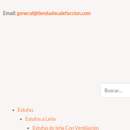
Ir
al
Email:
general@tiendadecalefaccion.com
contenido
Search
Estufas
Estufas a Leña
Estufas de leña Con Ventilación