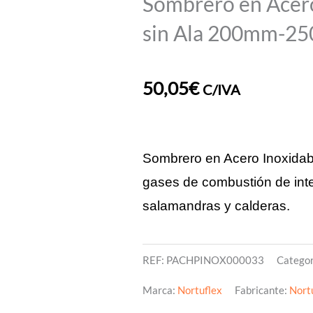
Sombrero en Acero
sin Ala 200mm-2
50,05
€
C/IVA
Sombrero en Acero Inoxidab
gases de combustión de int
salamandras y calderas.
REF:
PACHPINOX000033
Categor
Marca:
Nortuflex
Fabricante:
Nort