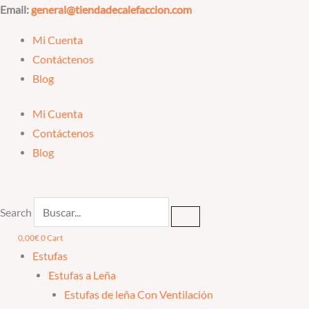
Ir
Email:
general@tiendadecalefaccion.com
al
Mi Cuenta
contenido
Contáctenos
Blog
Mi Cuenta
Contáctenos
Blog
Search
0,00
€
0
Cart
Estufas
Estufas a Leña
Estufas de leña Con Ventilación