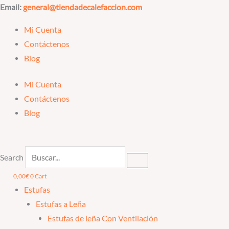
Ir
Email:
general@tiendadecalefaccion.com
al
Mi Cuenta
contenido
Contáctenos
Blog
Mi Cuenta
Contáctenos
Blog
Search
0,00
€
0
Cart
Estufas
Estufas a Leña
Estufas de leña Con Ventilación