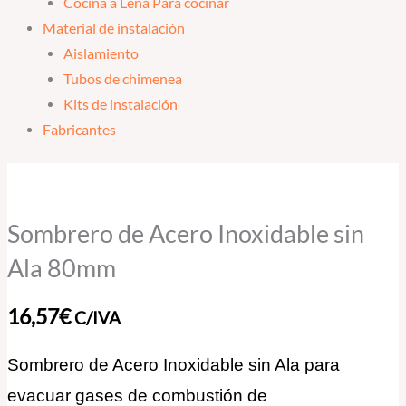
Cocina a Leña Para cocinar
Material de instalación
Aislamiento
Tubos de chimenea
Kits de instalación
Fabricantes
Sombrero
de
Acero
Sombrero de Acero Inoxidable sin
Inoxidable
Ala 80mm
sin
Ala
16,57
€
C/IVA
80mm
cantidad
Sombrero de Acero Inoxidable sin Ala para
evacuar gases de combustión de