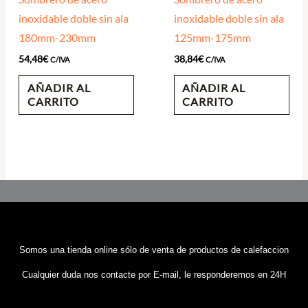
inoxidable doble sin ala
inoxidable doble sin ala
180mm-230mm
125mm-175mm
54,48
€
38,84
€
C/IVA
C/IVA
AÑADIR AL
AÑADIR AL
CARRITO
CARRITO
Somos una tienda online sólo de venta de productos de calefaccion
Cualquier duda nos contacte por E-mail, le responderemos en 24H