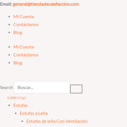
Ir
Email:
general@tiendadecalefaccion.com
al
Mi Cuenta
contenido
Contáctenos
Blog
Mi Cuenta
Contáctenos
Blog
Search
0,00
€
0
Cart
Estufas
Estufas a Leña
Estufas de leña Con Ventilación