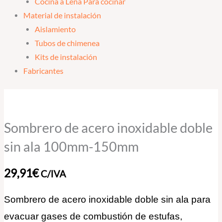
Cocina a Leña Para cocinar
Material de instalación
Aislamiento
Tubos de chimenea
Kits de instalación
Fabricantes
Sombrero
de
acero
Sombrero de acero inoxidable doble
inoxidable
sin ala 100mm-150mm
doble
sin
29,91
€
C/IVA
ala
100mm-
Sombrero de acero inoxidable doble sin ala para
150mm
evacuar gases de combustión de estufas,
cantidad