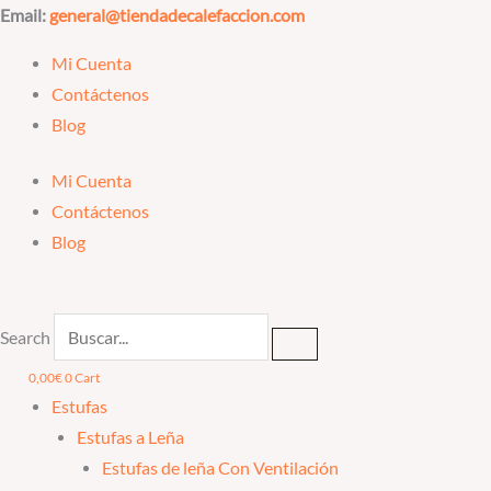
Ir
Email:
general@tiendadecalefaccion.com
al
Mi Cuenta
contenido
Contáctenos
Blog
Mi Cuenta
Contáctenos
Blog
Search
0,00
€
0
Cart
Estufas
Estufas a Leña
Estufas de leña Con Ventilación