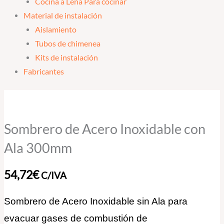
Cocina a Leña Para cocinar
Material de instalación
Aislamiento
Tubos de chimenea
Kits de instalación
Fabricantes
Sombrero
de
Acero
Sombrero de Acero Inoxidable con
Inoxidable
Ala 300mm
con
Ala
54,72
€
C/IVA
300mm
cantidad
Sombrero de Acero Inoxidable sin Ala para
evacuar gases de combustión de