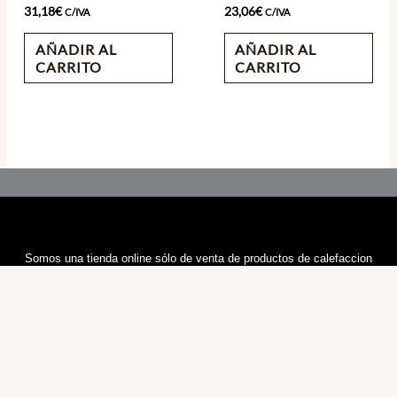
31,18
€
23,06
€
C/IVA
C/IVA
AÑADIR AL
AÑADIR AL
CARRITO
CARRITO
Somos una tienda online sólo de venta de productos de calefaccion
Cualquier duda nos contacte por E-mail, le responderemos en 24H
Information
Sobre Nosotros