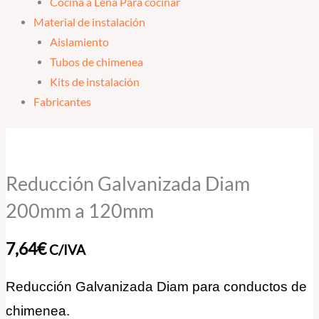
Cocina a Leña Para cocinar
Material de instalación
Aislamiento
Tubos de chimenea
Kits de instalación
Fabricantes
Reducción
Galvanizada
Diam
Reducción Galvanizada Diam
200mm
200mm a 120mm
a
120mm
7,64
€
C/IVA
cantidad
Reducción Galvanizada Diam para conductos de
chimenea.