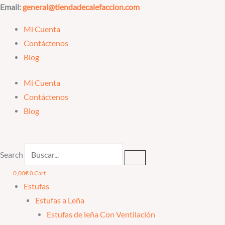
Ir
Email:
general@tiendadecalefaccion.com
al
Mi Cuenta
contenido
Contáctenos
Blog
Mi Cuenta
Contáctenos
Blog
Search
0,00
€
0
Cart
Estufas
Estufas a Leña
Estufas de leña Con Ventilación