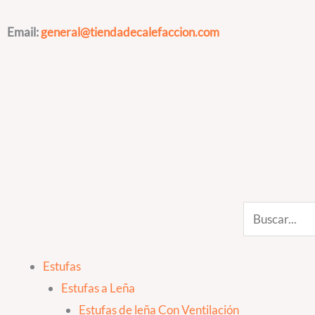
Ir
al
Email:
general@tiendadecalefaccion.com
contenido
Search
Estufas
Estufas a Leña
Estufas de leña Con Ventilación