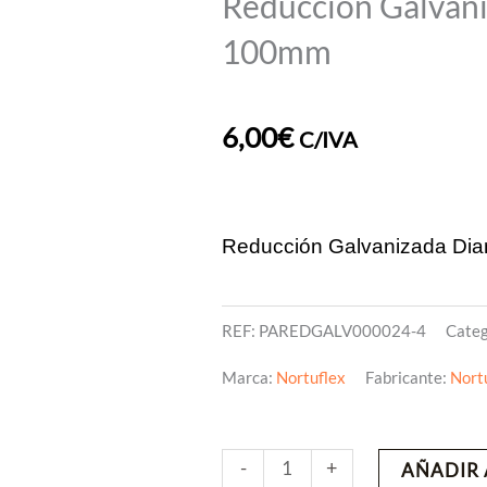
Reducción Galvan
100mm
6,00
€
C/IVA
Reducción Galvanizada Dia
REF:
PAREDGALV000024-4
Categ
Marca:
Nortuflex
Fabricante:
Nort
Reducción
-
+
AÑADIR 