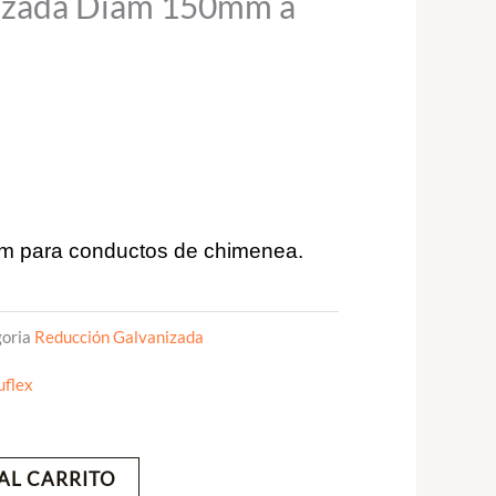
izada Diam 150mm a
m para conductos de chimenea.
oria
Reducción Galvanizada
uflex
AL CARRITO