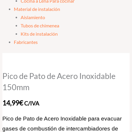
Cocina a Leña Para cocinar
Material de instalación
Aislamiento
Tubos de chimenea
Kits de instalación
Fabricantes
Pico
de
Pato
Pico de Pato de Acero Inoxidable
de
150mm
Acero
Inoxidable
14,99
€
C/IVA
150mm
cantidad
Pico de Pato de Acero Inoxidable para evacuar
gases de combustión de intercambiadores de