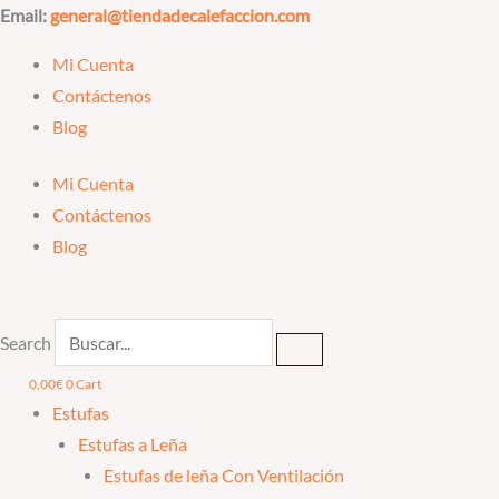
Ir
Email:
general@tiendadecalefaccion.com
al
Mi Cuenta
contenido
Contáctenos
Blog
Mi Cuenta
Contáctenos
Blog
Search
0,00
€
0
Cart
Estufas
Estufas a Leña
Estufas de leña Con Ventilación