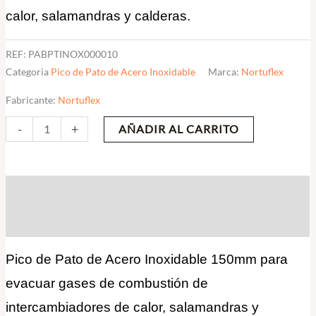
calor, salamandras y calderas.
REF:
PABPTINOX000010
Categoria
Pico de Pato de Acero Inoxidable
Marca:
Nortuflex
Fabricante:
Nortuflex
-
+
AÑADIR AL CARRITO
Descripción
Valoraciones (0)
Pico de Pato de Acero Inoxidable 150mm para
evacuar gases de combustión de
intercambiadores de calor, salamandras y