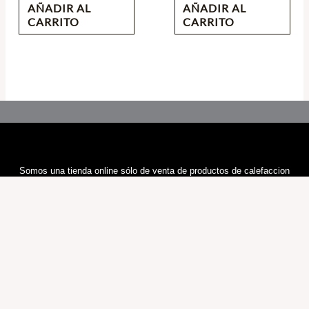
AÑADIR AL
AÑADIR AL
CARRITO
CARRITO
Somos una tienda online sólo de venta de productos de calefaccion
Cualquier duda nos contacte por E-mail, le responderemos en 24H
Information
Sobre Nosotros
Política y Privacidad
Términos y Condiciones