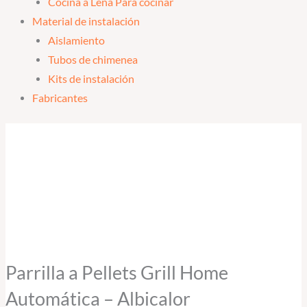
Cocina a Leña Para cocinar
Material de instalación
Aislamiento
Tubos de chimenea
Kits de instalación
Fabricantes
Parrilla
a
Pellets
Grill
Home
Automática
-
Albicalor
Parrilla a Pellets Grill Home
cantidad
Automática – Albicalor