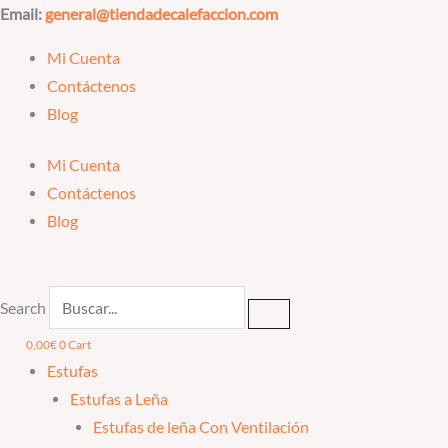
Ir
Email:
general@tiendadecalefaccion.com
al
Mi Cuenta
contenido
Contáctenos
Blog
Mi Cuenta
Contáctenos
Blog
Search
0,00
€
0
Cart
Estufas
Estufas a Leña
Estufas de leña Con Ventilación