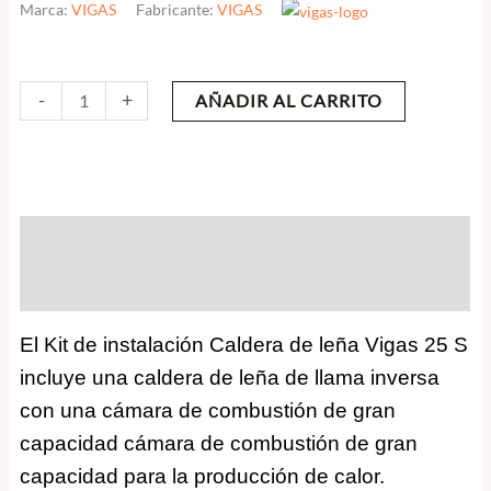
Marca:
VIGAS
Fabricante:
VIGAS
Kit
-
+
AÑADIR AL CARRITO
de
instalación
Caldera
de
Descripción
leña
Vigas
Valoraciones (0)
25
S
El Kit de instalación Caldera de leña Vigas 25 S
-
incluye una caldera de leña de llama inversa
Vigas
con una cámara de combustión de gran
cantidad
capacidad cámara de combustión de gran
capacidad para la producción de calor.