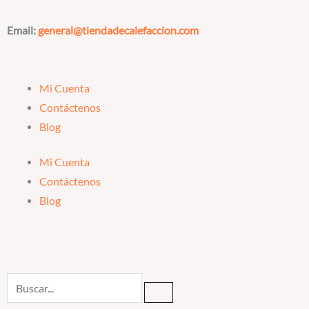
Ir
al
Email:
general@tiendadecalefaccion.com
contenido
Mi Cuenta
Contáctenos
Blog
Mi Cuenta
Contáctenos
Blog
Search