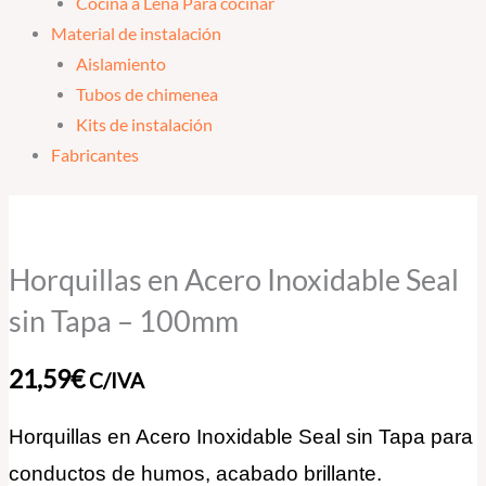
Cocina a Leña Para cocinar
Material de instalación
Aislamiento
Tubos de chimenea
Kits de instalación
Fabricantes
Horquillas
en
Acero
Horquillas en Acero Inoxidable Seal
Inoxidable
sin Tapa – 100mm
Seal
sin
21,59
€
C/IVA
Tapa
-
Horquillas en Acero Inoxidable Seal sin Tapa para
100mm
conductos de humos, acabado brillante.
cantidad