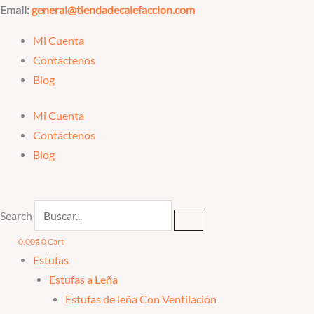
Ir
Email:
general@tiendadecalefaccion.com
al
Mi Cuenta
contenido
Contáctenos
Blog
Mi Cuenta
Contáctenos
Blog
Search
0,00
€
0
Cart
Estufas
Estufas a Leña
Estufas de leña Con Ventilación