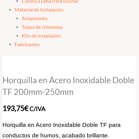
Cocina a Leña Para cocinar
Material de instalación
Aislamiento
Tubos de chimenea
Kits de instalación
Fabricantes
Horquilla
en
Acero
Horquilla en Acero Inoxidable Doble
Inoxidable
TF 200mm-250mm
Doble
TF
193,75
€
C/IVA
200mm-
250mm
Horquilla en Acero Inoxidable Doble TF para
cantidad
conductos de humos, acabado brillante.