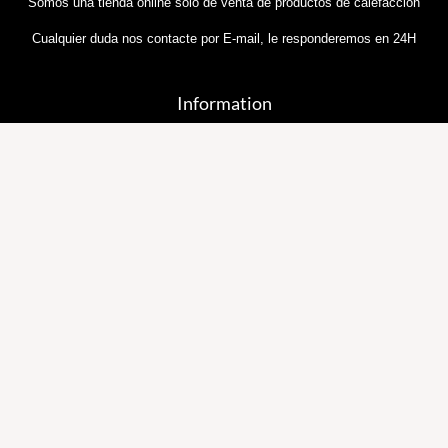
Somos una tienda online sólo de venta de productos de calefaccion
Cualquier duda nos contacte por E-mail, le responderemos en 24H
Information
Sobre Nosotros
Política y Privacidad
Términos y Condiciones
Política de Cookies
Contáctenos
Preguntas Frecuentes
Información Importante sobre Nuestras Entregas
Email::
general@tiendadecalefaccion.com
Blog