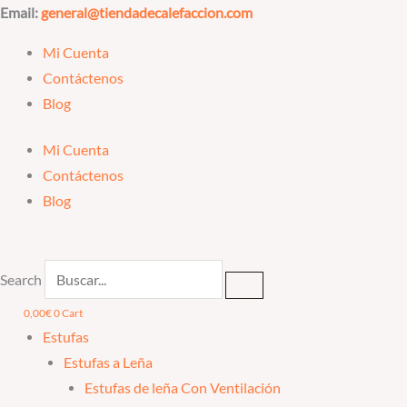
Ir
Email:
general@tiendadecalefaccion.com
al
Mi Cuenta
contenido
Contáctenos
Blog
Mi Cuenta
Contáctenos
Blog
Search
0,00
€
0
Cart
Estufas
Estufas a Leña
Estufas de leña Con Ventilación