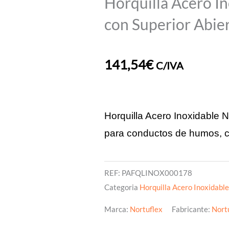
Horquilla Acero I
con Superior Ab
141,54
€
C/IVA
Horquilla Acero Inoxidable 
para conductos de humos, c
REF:
PAFQLINOX000178
Categoria
Horquilla Acero Inoxidabl
Marca:
Nortuflex
Fabricante:
Nort