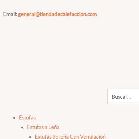
Ir
al
Email:
general@tiendadecalefaccion.com
contenido
Search
Estufas
Estufas a Leña
Estufas de leña Con Ventilación