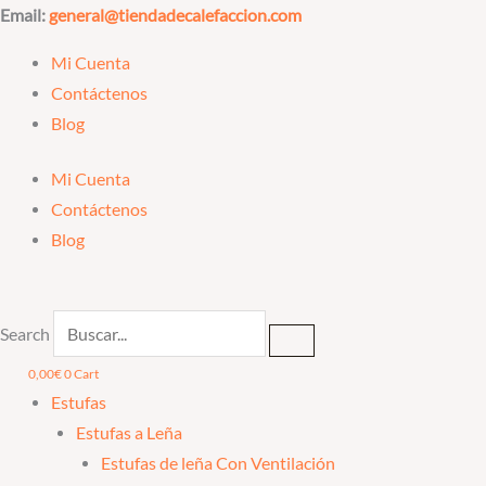
Ir
Email:
general@tiendadecalefaccion.com
al
Mi Cuenta
contenido
Contáctenos
Blog
Mi Cuenta
Contáctenos
Blog
Search
0,00
€
0
Cart
Estufas
Estufas a Leña
Estufas de leña Con Ventilación