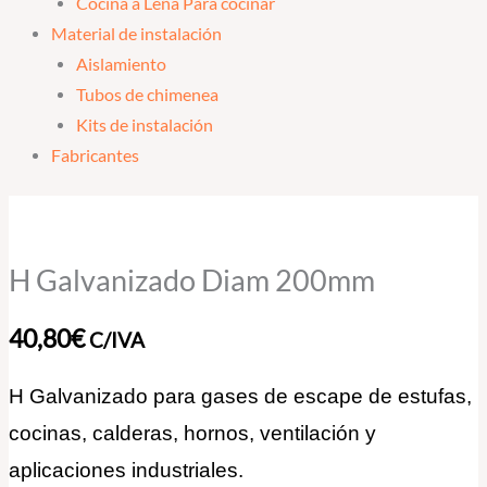
Cocina a Leña Para cocinar
Material de instalación
Aislamiento
Tubos de chimenea
Kits de instalación
Fabricantes
H
Galvanizado
Diam
H Galvanizado Diam 200mm
200mm
cantidad
40,80
€
C/IVA
H Galvanizado para gases de escape de estufas,
cocinas, calderas, hornos, ventilación y
aplicaciones industriales.