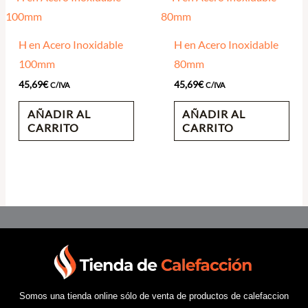
H en Acero Inoxidable
H en Acero Inoxidable
100mm
80mm
45,69
€
45,69
€
C/IVA
C/IVA
AÑADIR AL
AÑADIR AL
CARRITO
CARRITO
Somos una tienda online sólo de venta de productos de calefaccion