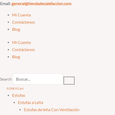
Ir
Email:
general@tiendadecalefaccion.com
al
Mi Cuenta
contenido
Contáctenos
Blog
Mi Cuenta
Contáctenos
Blog
Search
0,00
€
0
Cart
Estufas
Estufas a Leña
Estufas de leña Con Ventilación