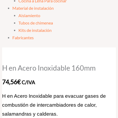
Cocina a Leña Para cocinar
Material de instalación
Aislamiento
Tubos de chimenea
Kits de instalación
Fabricantes
H
en
Acero
H en Acero Inoxidable 160mm
Inoxidable
160mm
74,56
€
C/IVA
cantidad
H en Acero Inoxidable para evacuar gases de
combustión de intercambiadores de calor,
salamandras y calderas.