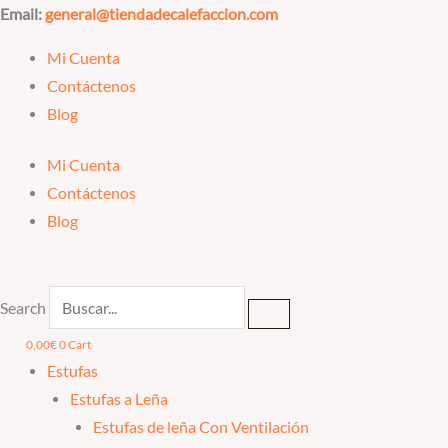
Ir
Email:
general@tiendadecalefaccion.com
al
Mi Cuenta
contenido
Contáctenos
Blog
Mi Cuenta
Contáctenos
Blog
Search
0,00
€
0
Cart
Estufas
Estufas a Leña
Estufas de leña Con Ventilación