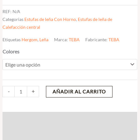
2.103,30€
REF:
N/A
Categorias
Estufas de leña Con Horno
,
Estufas de leña de
Calefacción central
Etiquetas
Hergom
,
Leña
Marca:
TEBA
Fabricante:
TEBA
Colores
-
+
AÑADIR AL CARRITO
Descripción
Información adicional