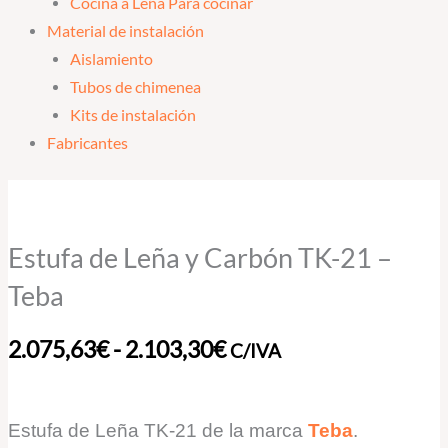
Cocina a Leña Para cocinar
Material de instalación
Aislamiento
Tubos de chimenea
Kits de instalación
Fabricantes
Estufa
Rango
de
de
Leña
Estufa de Leña y Carbón TK-21 –
y
precios:
Teba
Carbón
desde
TK-
2.075,63
€
-
2.103,30
€
C/IVA
21
2.075,63€
-
hasta
Teba
Estufa de Leña TK-21 de la marca
Teba
.
cantidad