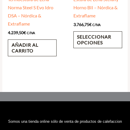
Norma Steel S Evo Idro
Horno BII – Nórdica &
DSA – Nórdica &
Extraflame
Extraflame
3.766,75
€
C/IVA
4.239,50
€
C/IVA
SELECCIONAR
OPCIONES
AÑADIR AL
CARRITO
Somos una tienda online sólo de venta de productos de calefaccion