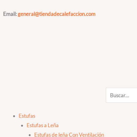
Ir
al
Email:
general@tiendadecalefaccion.com
contenido
Search
Estufas
Estufas a Leña
Estufas de leña Con Ventilación