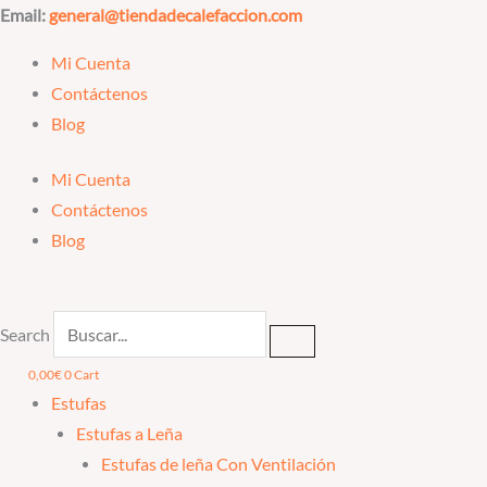
Ir
Email:
general@tiendadecalefaccion.com
al
Mi Cuenta
contenido
Contáctenos
Blog
Mi Cuenta
Contáctenos
Blog
Search
0,00
€
0
Cart
Estufas
Estufas a Leña
Estufas de leña Con Ventilación