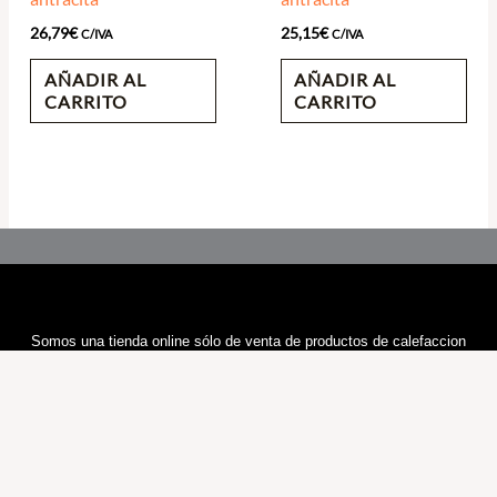
26,79
€
25,15
€
C/IVA
C/IVA
AÑADIR AL
AÑADIR AL
CARRITO
CARRITO
Somos una tienda online sólo de venta de productos de calefaccion
Cualquier duda nos contacte por E-mail, le responderemos en 24H
Information
Sobre Nosotros