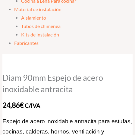
Cocina a Leña Para cocinar
Material de instalación
Aislamiento
Tubos de chimenea
Kits de instalación
Fabricantes
Diam
90mm
Espejo
Diam 90mm Espejo de acero
de
inoxidable antracita
acero
inoxidable
24,86
€
C/IVA
antracita
cantidad
Espejo de acero inoxidable antracita para estufas,
cocinas, calderas, hornos, ventilación y