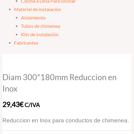
Cocina a Leña Para cocinar
Material de instalación
Aislamiento
Tubos de chimenea
Kits de instalación
Fabricantes
Diam
300*180mm
Reduccion
Diam 300*180mm Reduccion en
en
Inox
Inox
cantidad
29,43
€
C/IVA
Reduccion en Inox para conductos de chimenea.