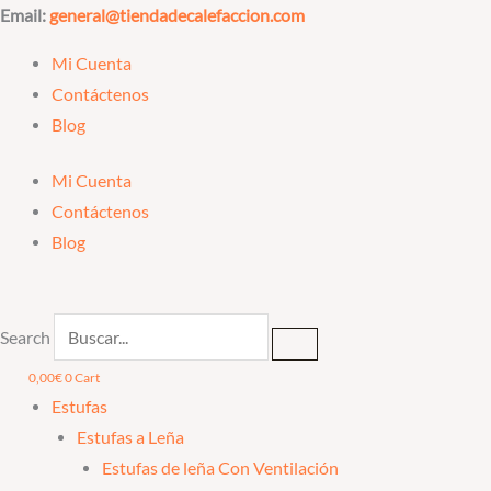
Ir
Email:
general@tiendadecalefaccion.com
al
Mi Cuenta
contenido
Contáctenos
Blog
Mi Cuenta
Contáctenos
Blog
Search
0,00
€
0
Cart
Estufas
Estufas a Leña
Estufas de leña Con Ventilación