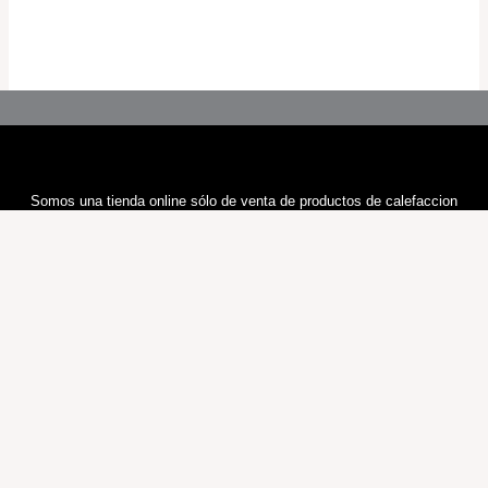
Somos una tienda online sólo de venta de productos de calefaccion
Cualquier duda nos contacte por E-mail, le responderemos en 24H
Information
Sobre Nosotros
Política y Privacidad
Términos y Condiciones
Política de Cookies
Contáctenos
Preguntas Frecuentes